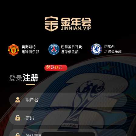
送
18
元
注册
登录