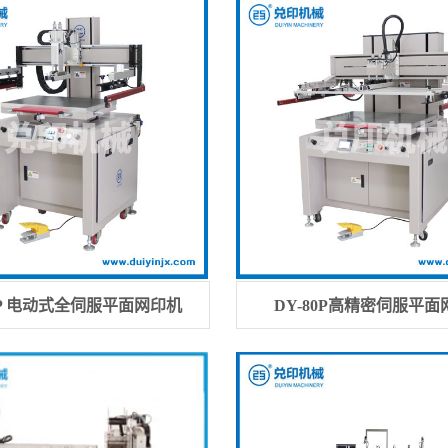
60P 电动式全伺服平面网印机
DY-80P高精密伺服平面