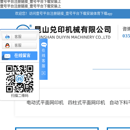
壹号平台注册链接_壹号平台下载安装上
壹号平台注册链接_壹号平台下载安装上
欢迎您！访问壹号平台注册链接_壹号平台下载安装体育下载app
咨
03
客服
客服
在
在线留言
线
客
服
扫描二维码
电动式平面网印机
四柱式平面网印机
自动下料