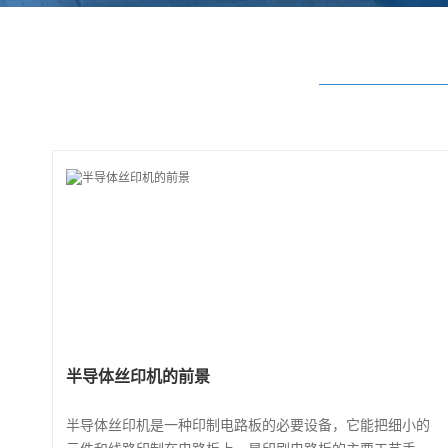
半导体丝印机的前景
半导体丝印机是一种印制电路板的必要设备，它能把细小的