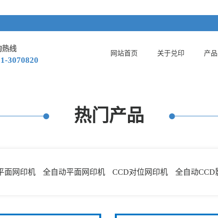
询热线
网站首页
关于兑印
产品
51-3070820
热门产品
平面网印机
全自动平面网印机
CCD对位网印机
全自动CC