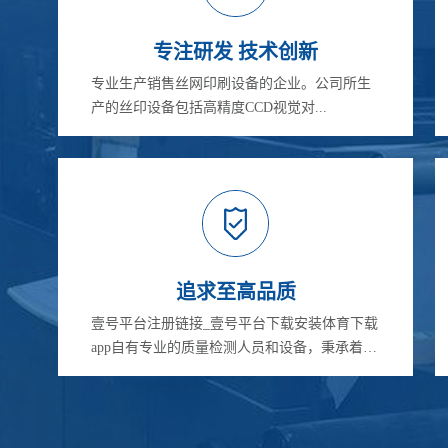
专注研发 技术创新
专业生产销售丝网印刷设备的企业。公司所生
产的丝印设备包括高精度CCD视觉对...
追求至高品质
壹号平台注册链接_壹号平台下载安装体育下载
app自有专业的质量检测人员和设备，秉承着对
客户负责的原则，对产品的质量严格把关，通
过多重的检测，确保出厂的每一件产品的质
量，品质有保障。