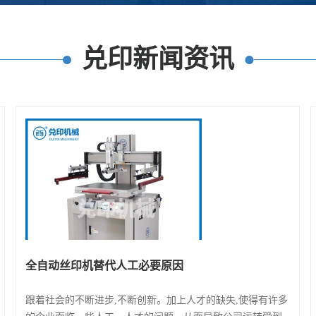
兑印新闻资讯
全自动丝印机替代人工必要原因
跟着社会的不断进步,不断创新。加上人才的缺失,使得有许多