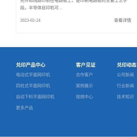
元件和线路印制在电路板上，是印刷电路板的主要工艺手
段。半导体丝印机可...
2023-02-24
查看详情
兑印产品中心
客户见证
兑印动态
电动式平面网印机
合作客户
公司新闻
四柱式平面网印机
案例展示
行业新闻
自动下料平面网印机
视频中心
技术知识
更多产品