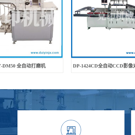
Y-DM50 全自动打磨机
DP-1424CD全自动CCD影