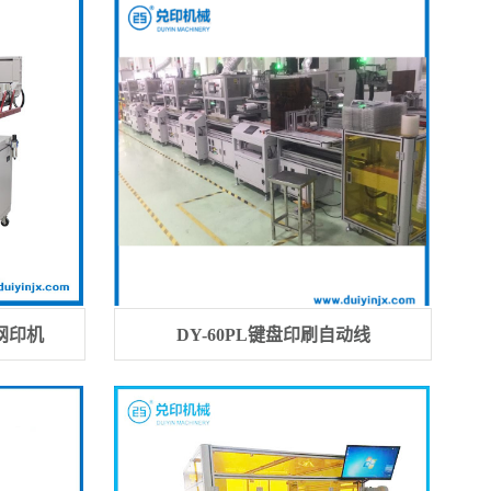
网印机
DY-60PL键盘印刷自动线