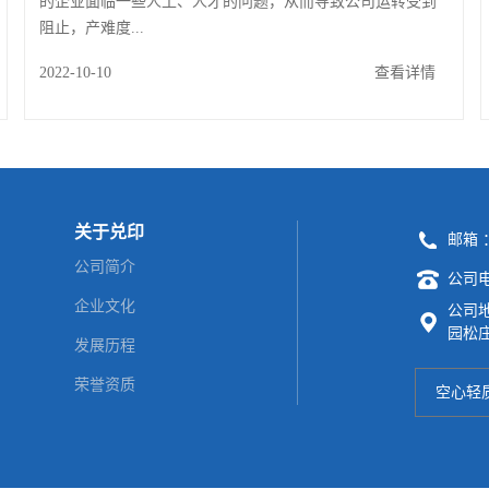
的企业面临一些人工、人才的问题，从而导致公司运转受到
阻止，产难度...
2022-10-10
查看详情
关于兑印
邮箱 ：
公司简介
公司电话
企业文化
公司
园松庄
发展历程
荣誉资质