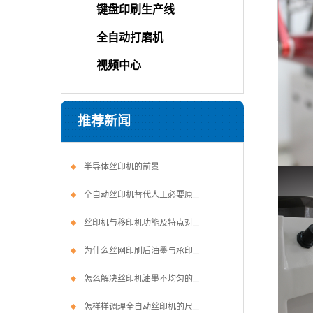
键盘印刷生产线
全自动打磨机
视频中心
一
名
推荐新闻
型号
二
半导体丝印机的前景
该
全自动丝印机替代人工必要原...
玻
丝印机与移印机功能及特点对...
三
1
为什么丝网印刷后油墨与承印...
2
怎么解决丝印机油墨不均匀的...
3、
4
怎样样调理全自动丝印机的尺...