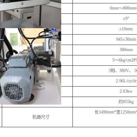
印刷头速度
0mm～800mm/
印刷头斜印角度
±9°
台面微调范围
±10mm
工作台面离地高度
945±30mm
网版上升调试
300mm
气源压力
5～6kg/cm2P
电源规格
3相、380V、 5
耗气量
2.96L/cycle
耗电量
2.63kw
机器重量
约855kg
长1490mm*宽1250mm
机器尺寸