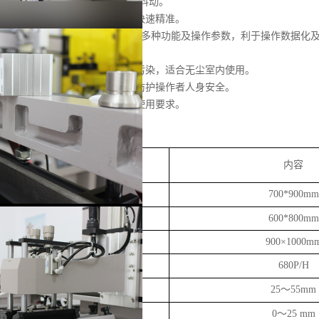
证印刷高精度要求、低速高速无抖动。
、印刷台面三点精密微调，使调整快速精准。
、人机界面控制+操作按钮，可设置多种功能及操作参数，利于操作数据化
便，直接安全。
、免油式三点组合不产生排气油雾污染，适合无尘室内使用。
、调试设置连锁、安全复归，周密防护操作者人身安全。
、可根据客户要求定制，满足不同使用要求。
、规格参数：
项目
内容
印刷台面尺寸
700*900mm
最大印刷尺寸
600*800mm
最大网框尺寸
900×1000m
最快印刷速度（全速）
680P/H
网框厚度
25～55mm
印件厚度
0～25 mm