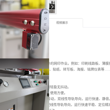
产品介绍
视频展示
、设备名称、型号
称：电动式高精密平面网印机
：DY-80P
、设备用途
机台适用于各种平面张/片/板形印件的网印作业。例如：印刷线路板、薄膜
璃面板、触控面板、光电显示膜/板、贴纸、转写板、海报、铭牌仪表等…
、设备结构
、横滑座采用整体铝剂型加工，运行轻盈无抖动。
、网版夹框采用气动自动夹紧设计，使用方便。
网版升降采用德国SEW减速马达传动，双线性导轨导向，运行快速、静音
、印刷行程采用松下伺服马达，搭配线性导轨导向，运行快速平稳、定位精