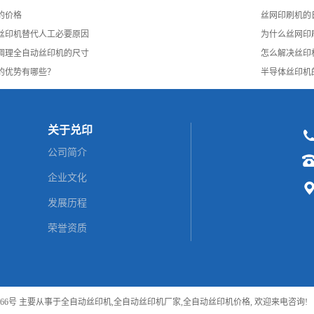
的价格
丝网印刷机的
丝印机替代人工必要原因
为什么丝网印
调理全自动丝印机的尺寸
怎么解决丝印
的优势有哪些？
半导体丝印机
关于兑印
公司简介
企业文化
发展历程
荣誉资质
066号
主要从事于
全自动丝印机
,
全自动丝印机厂家
,
全自动丝印机价格
, 欢迎来电咨询!