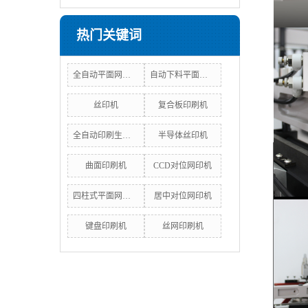
保
5
热门关键词
6
方
7
全自动平面网印机
自动下料平面网印机
8
9
丝印机
复合板印刷机
四
全自动印刷生产线
半导体丝印机
项
曲面印刷机
CCD对位网印机
次
1
四柱式平面网印机
居中对位网印机
2
键盘印刷机
丝网印刷机
3
4
5
6