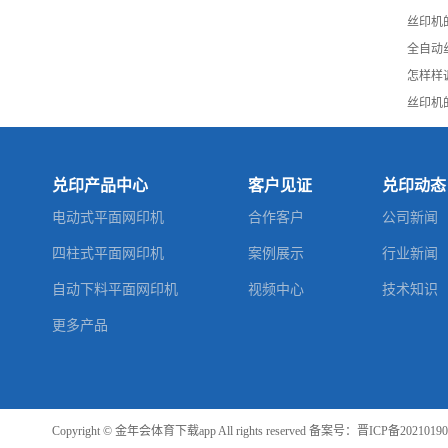
丝印机
全自动
怎样样
丝印机
兑印产品中心
客户见证
兑印动态
电动式平面网印机
合作客户
公司新闻
四柱式平面网印机
案例展示
行业新闻
自动下料平面网印机
视频中心
技术知识
更多产品
Copyright © 金年会体育下载app All rights reserved 备案号：
晋ICP备2021019