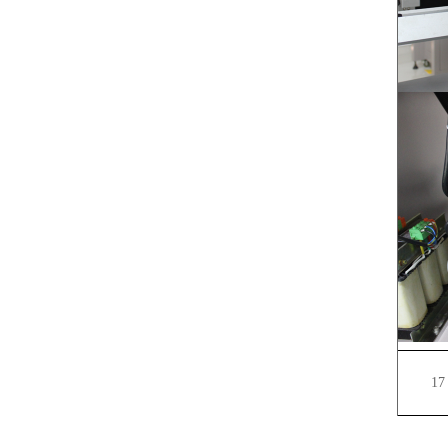
7
8
9
10
11
12
13
14
15
16
17