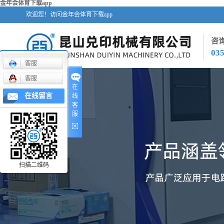
金年会体育下载app
欢迎您！访问金年会体育下载app
咨
03
客服
客服
在
在线留言
线
客
服
扫描二维码