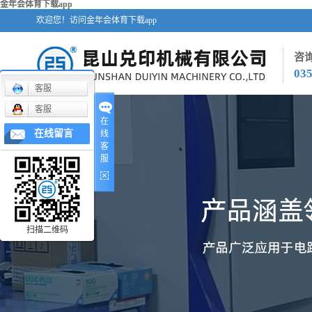
金年会体育下载app
欢迎您！访问金年会体育下载app
咨
03
客服
客服
在
在线留言
线
客
服
扫描二维码